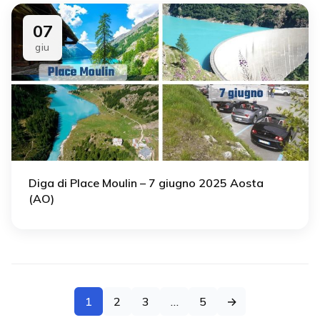
07
giu
Diga di Place Moulin – 7 giugno 2025 Aosta
(AO)
1
2
3
…
5
→