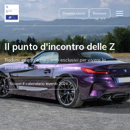
Diventa socio
Rinnovo
Apri
il
menu
Il punto d'incontro delle Z
Raduni, eventi e momenti esclusivi per vivere la
passione Z insieme ad altri soci.
Scopri il calendario eventi 2026