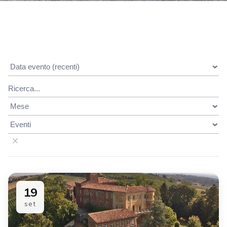
19
set