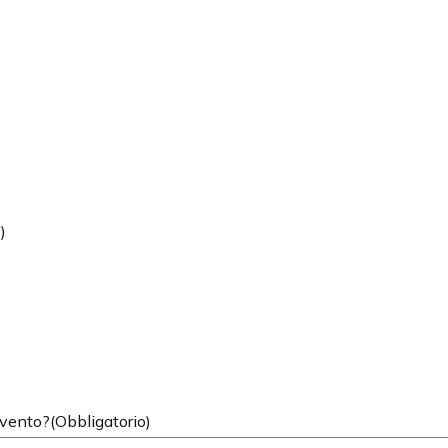
)
evento?
(Obbligatorio)