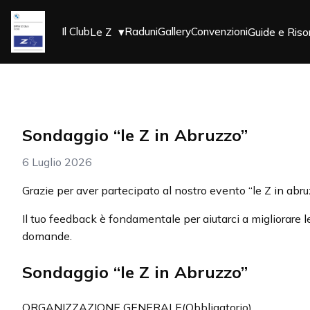
▾
Il Club
Raduni
Gallery
Convenzioni
Le Z
Guide e Riso
Sondaggio “le Z in Abruzzo”
6 Luglio 2026
Grazie per aver partecipato al nostro evento “le Z in abru
Il tuo feedback è fondamentale per aiutarci a migliorare
domande.
Sondaggio “le Z in Abruzzo”
ORGANIZZAZIONE GENERALE
(Obbligatorio)