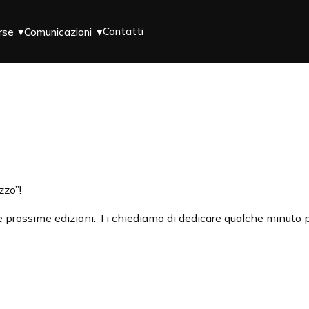
Contatti
rse
Comunicazioni
zzo”!
 le prossime edizioni. Ti chiediamo di dedicare qualche minut