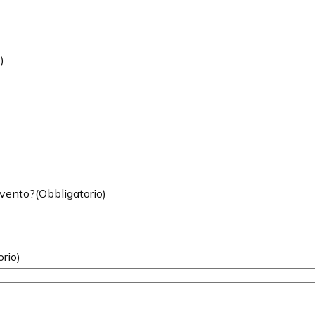
)
evento?
(Obbligatorio)
orio)