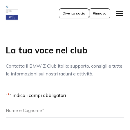
Diventa socio
Rinnovo
Apri
il
menu
La tua voce nel club
Contatta il BMW Z Club Italia: supporto, consigli e tutte
le informazioni sui nostri raduni e attività.
"
*
" indica i campi obbligatori
Nome
e
Cognome
*