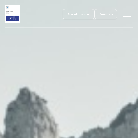
Diventa socio
Rinnovo
Apri
il
menu