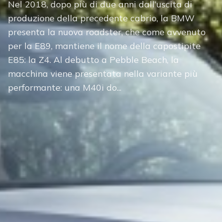
Nel 2018, dopo più di due anni dall’uscita di
produzione della precedente cabrio, la BMW
presenta la nuova roadster, che come avvenuto
per la E89, mantiene il nome della capostipite
E85: la Z4. Al debutto a Pebble Beach, la
macchina viene presentata nella variante più
performante: una M40i do...