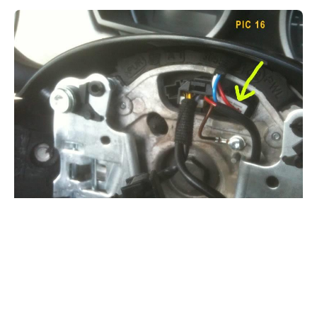
11) rimettete le spine dell’airbag, posizionatelo e
spingetelo forte affinché le molle posteriori lo
riaggancino;