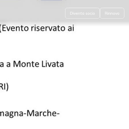
Diventa socio
Rinnovo
emestre 2019