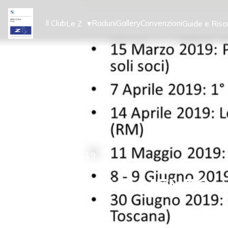
▾
Il Club
Raduni
Gallery
Convenzioni
Le Z
Guide e Riso
26
Mar 2019
AGGIORNAMENTO – Ca