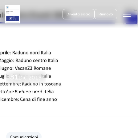
Diventa socio
Rinnovo
Apri
il
menu
31
Dic 2019
Calendario eventi 2020
Comunicazioni