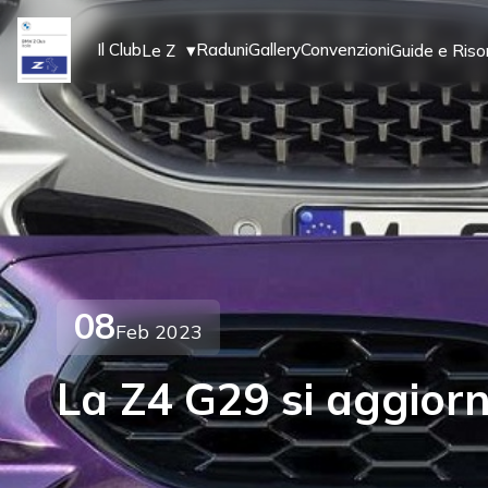
▾
Il Club
Raduni
Gallery
Convenzioni
Le Z
Guide e Riso
08
Feb 2023
La Z4 G29 si aggiorn