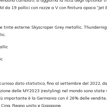
 vendono cambiati, si aggiorna la lista degli optional 
a M da 19 pollici con razze a V con finitura opaca “Jet 
e tinte esterne: Skyscraper Grey metallic, Thundernig
ic.
llic
ic
rioso dato statistico, fino al settembre del 2022, da
zione delle MY2023 (restyling) nel mondo sono state
iù importante è la Germania con il 26% delle vendite,
i Cina, Regno unito e Giappone.