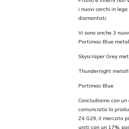
Profilo e interni non
i nuovi cerchi in leg
diamantati.
Vi sono anche 3 nuov
Portimao Blue metall
Skyscraper Grey meta
Thundernight metall
Portimao Blue
Concludiamo con un cu
comunciata la produ
Z4 G29, il mercato p
uniti con un 17%, po