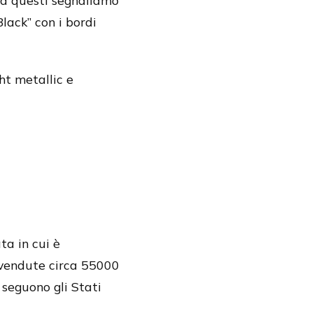
tra questi segnaliamo
Black” con i bordi
ht metallic e
ta in cui è
 vendute circa 55000
 seguono gli Stati