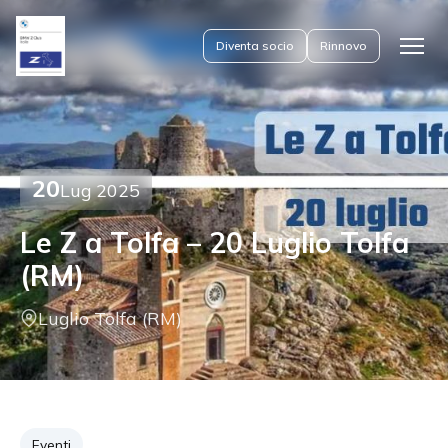
Diventa socio
Rinnovo
Apri
il
menu
20
Lug 2025
Le Z a Tolfa – 20 Luglio Tolfa
(RM)
Luglio Tolfa (RM)
Eventi