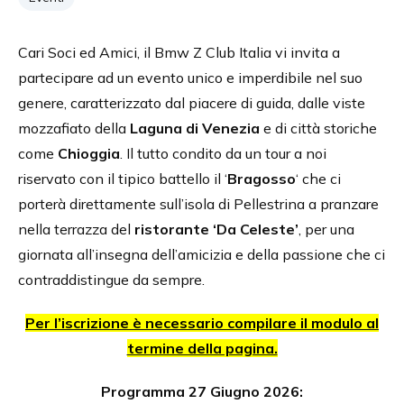
Cari Soci ed Amici, il Bmw Z Club Italia vi invita a
partecipare ad un evento unico e imperdibile nel suo
genere, caratterizzato dal piacere di guida, dalle viste
mozzafiato della
Laguna di Venezia
e di città storiche
come
Chioggia
. Il tutto condito da un tour a noi
riservato con il tipico battello il ‘
Bragosso
‘ che ci
porterà direttamente sull’isola di Pellestrina a pranzare
nella terrazza del
ristorante ‘Da Celeste’
, per una
giornata all’insegna dell’amicizia e della passione che ci
contraddistingue da sempre.
Per l’iscrizione è necessario compilare il modulo al
termine della pagina.
Programma 27 Giugno 2026: