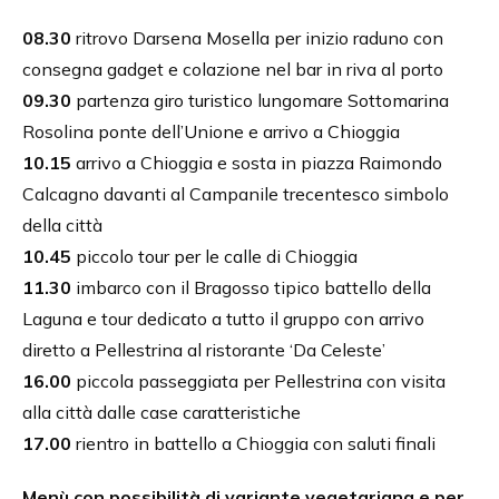
08.30
ritrovo Darsena Mosella per inizio raduno con
consegna gadget e colazione nel bar in riva al porto
09.30
partenza giro turistico lungomare Sottomarina
Rosolina ponte dell’Unione e arrivo a Chioggia
10.15
arrivo a Chioggia e sosta in piazza Raimondo
Calcagno davanti al Campanile trecentesco simbolo
della città
10.45
piccolo tour per le calle di Chioggia
11.30
imbarco con il Bragosso tipico battello della
Laguna e tour dedicato a tutto il gruppo con arrivo
diretto a Pellestrina al ristorante ‘Da Celeste’
16.00
piccola passeggiata per Pellestrina con visita
alla città dalle case caratteristiche
17.00
rientro in battello a Chioggia con saluti finali
Menù con possibilità di variante vegetariana e per