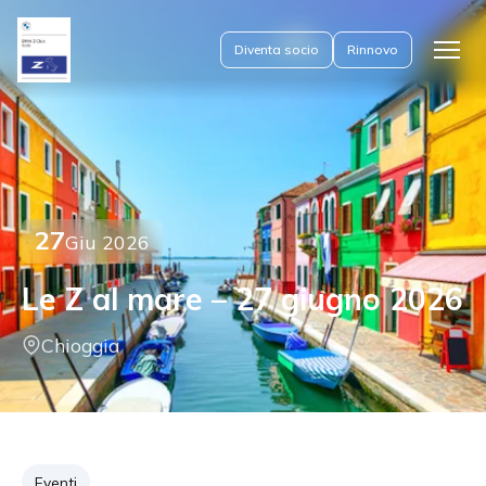
Diventa socio
Rinnovo
Apri
il
menu
27
Giu 2026
Le Z al mare – 27 giugno 2026
Chioggia
Eventi