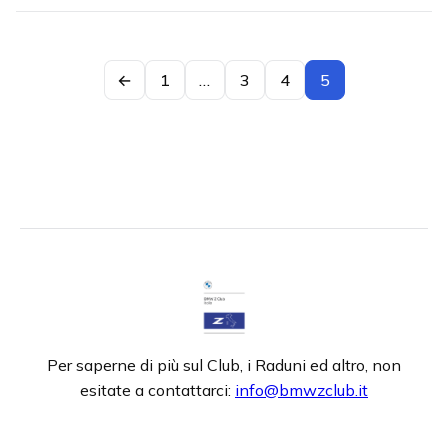
←
1
…
3
4
5
Per saperne di più sul Club, i Raduni ed altro, non
esitate a contattarci:
info@bmwzclub.it