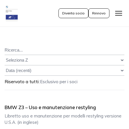
Diventa socio
Rinnovo
Apri
il
menu
|
Riservato a tutti
Esclusivo per i soci
BMW Z3 – Uso e manutenzione restyling
Libretto uso e manutenzione per modelli restyling versione
U.S.A. (in inglese)