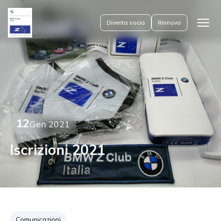
Diventa socio
Rinnovo
Apri
il
menu
12
Gen 2021
Iscrizioni 2021
Comunicazioni