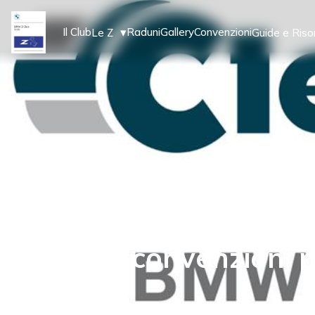
▾
Il Club
Raduni
Gallery
Convenzioni
Le Z
Guide e Riso
12
Gen 2021
Nuove convenzioni pe