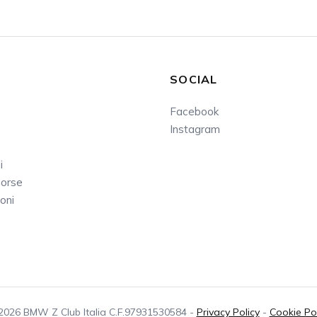
SOCIAL
Facebook
Instagram
i
sorse
oni
2026 BMW Z Club Italia C.F.97931530584 -
Privacy Policy
-
Cookie Pol